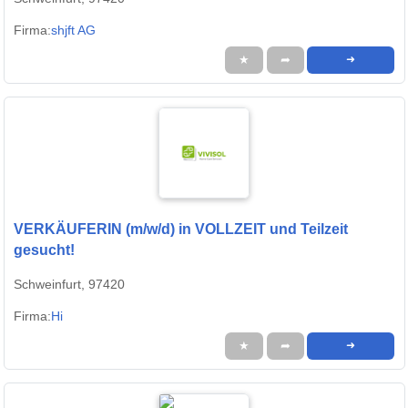
Firma:
shjft AG
★
➦
➜
VERKÄUFERIN (m/w/d) in VOLLZEIT und Teilzeit
gesucht!
Schweinfurt, 97420
Firma:
Hi
★
➦
➜