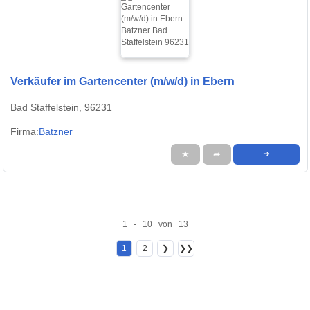
Verkäufer im Gartencenter (m/w/d) in Ebern
Bad Staffelstein, 96231
Firma:
Batzner
★
➦
➜
1 - 10 von 13
1
2
❯
❯❯