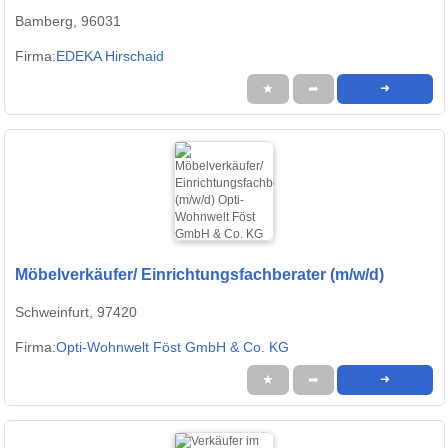
Bamberg, 96031
Firma:
EDEKA Hirschaid
★
➦
➜
Möbelverkäufer/ Einrichtungsfachberater (m/w/d)
Schweinfurt, 97420
Firma:
Opti-Wohnwelt Föst GmbH & Co. KG
★
➦
➜