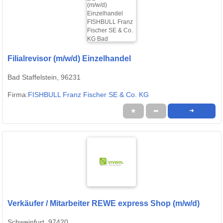
Filialrevisor (m/w/d) Einzelhandel
Bad Staffelstein, 96231
Firma:
FISHBULL Franz Fischer SE & Co. KG
★
➦
➜
Verkäufer / Mitarbeiter REWE express Shop (m/w/d)
Schweinfurt, 97420