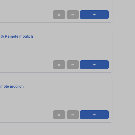
★
➦
➜
100% Remote möglich
★
➦
➜
emote möglich
★
➦
➜