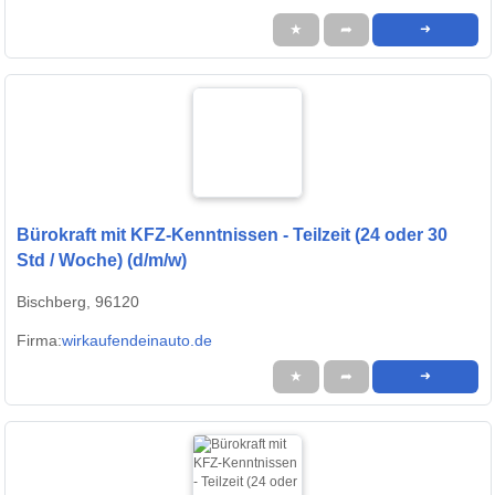
★
➦
➜
Bürokraft mit KFZ-Kenntnissen - Teilzeit (24 oder 30
Std / Woche) (d/m/w)
Bischberg, 96120
Firma:
wirkaufendeinauto.de
★
➦
➜