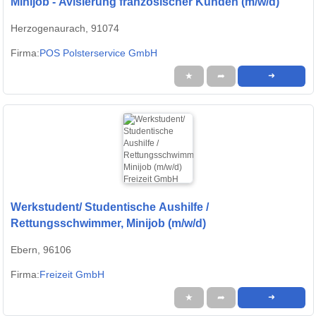
Minijob - Avisierung französischer Kunden (m/w/d)
Herzogenaurach, 91074
Firma:
POS Polsterservice GmbH
★
➦
➜
Werkstudent/ Studentische Aushilfe /
Rettungsschwimmer, Minijob (m/w/d)
Ebern, 96106
Firma:
Freizeit GmbH
★
➦
➜