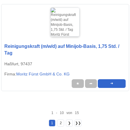
Reinigungskraft (m/w/d) auf Minijob-Basis, 1,75 Std. /
Tag
Haßfurt, 97437
Firma:
Moritz Fürst GmbH & Co. KG
★
➦
➜
1 - 10 von 15
1
2
❯
❯❯