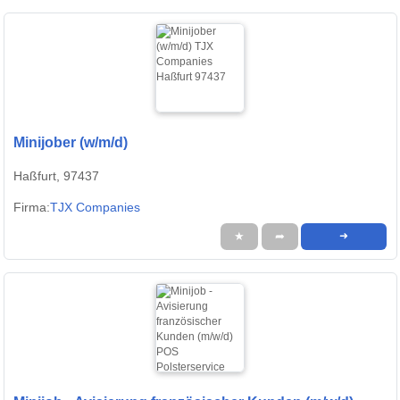
Minijober (w/m/d)
Haßfurt, 97437
Firma:
TJX Companies
★
➦
➜