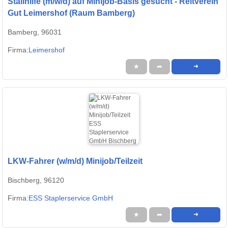
Stallhilfe (m/w/d) auf Minijob-Basis gesucht - Reitverein
Gut Leimershof (Raum Bamberg)
Bamberg, 96031
Firma:
Leimershof
★
➦
➜
LKW-Fahrer (w/m/d) Minijob/Teilzeit
Bischberg, 96120
Firma:
ESS Staplerservice GmbH
★
➦
➜