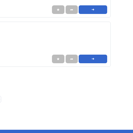
★
➦
➜
★
➦
➜
❯