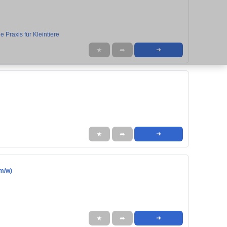
 Praxis für Kleintiere
★
➦
➜
★
➦
➜
/m/w)
★
➦
➜