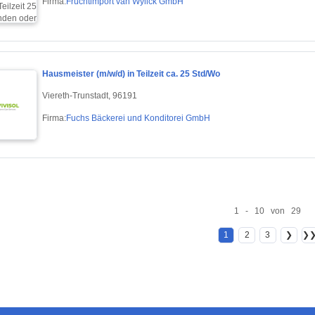
Firma:
Fruchtimport van Wylick GmbH
Hausmeister (m/w/d) in Teilzeit ca. 25 Std/Wo
Viereth-Trunstadt, 96191
Firma:
Fuchs Bäckerei und Konditorei GmbH
1 - 10 von 29
1
2
3
❯
❯