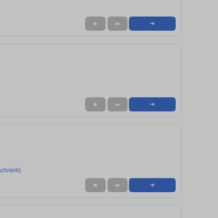
★
➦
➜
★
➦
➜
schränk)
★
➦
➜