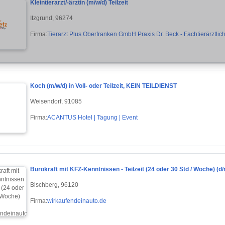
Kleintierarzt/-ärztin (m/w/d) Teilzeit
Itzgrund, 96274
Firma:
Tierarzt Plus Oberfranken GmbH Praxis Dr. Beck - Fachtierärztliche
Koch (m/w/d) in Voll- oder Teilzeit, KEIN TEILDIENST
Weisendorf, 91085
Firma:
ACANTUS Hotel | Tagung | Event
Bürokraft mit KFZ-Kenntnissen - Teilzeit (24 oder 30 Std / Woche) (d
Bischberg, 96120
Firma:
wirkaufendeinauto.de