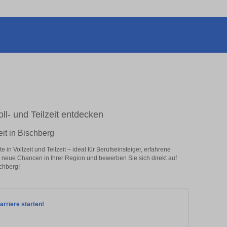
oll- und Teilzeit entdecken
eit in Bischberg
in Vollzeit und Teilzeit – ideal für Berufseinsteiger, erfahrene
zt neue Chancen in Ihrer Region und bewerben Sie sich direkt auf
schberg!
Karriere starten!