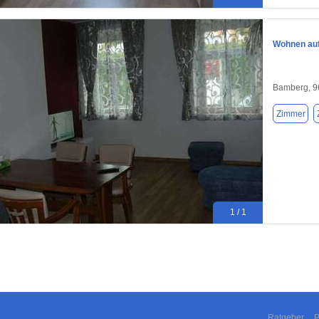
Wohnen auf
Bamberg, 9
Zimmer
1 / 1
Ratgeber
P