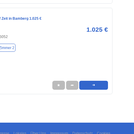
 Zeit in Bamberg 1.025 €
1.025 €
6052
Zimmer 2
★
➦
➜
resse
Lokales
Über Uns
Impressum
Datenschutz
Cookies