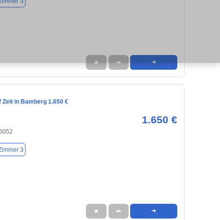
Zimmer 3
★
➦
➜
 Zeit in Bamberg 1.650 €
1.650 €
6052
Zimmer 3
★
➦
➜