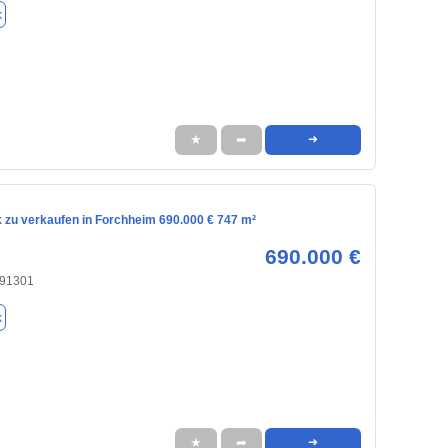
k
★
➦
➜
 zu verkaufen in Forchheim 690.000 € 747 m²
690.000 €
 91301
k
★
➦
➜