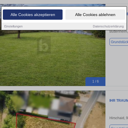
EXKLUSIV
Alle Cookies akzeptieren
Alle Cookies ablehnen
Einstellungen
Datenschutzerklärung
Buttenheim
Grundstüc
1 / 6
IHR TRAUM
Hirschaid, 