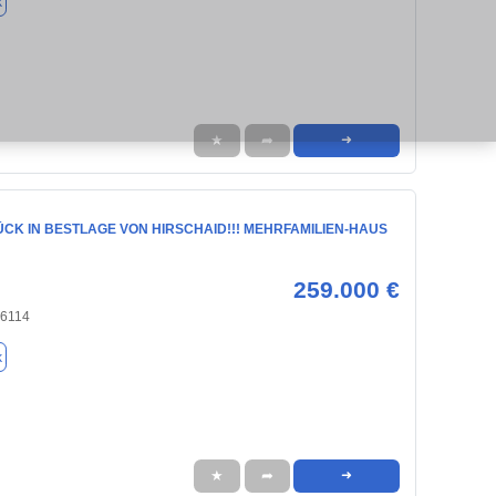
k
★
➦
➜
CK IN BESTLAGE VON HIRSCHAID!!! MEHRFAMILIEN-HAUS
259.000 €
96114
k
★
➦
➜