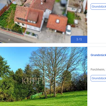
Grundstüc
1 / 1
Grundstück
Forchheim,
Grundstüc