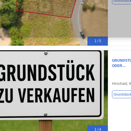
Grundstüc
1 / 5
GRUNDSTÜ
ODER…
Hirschaid, 
Grundstüc
1 / 4