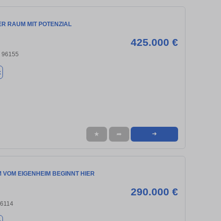
ER RAUM MIT POTENZIAL
425.000 €
, 96155
k
★
➦
➜
 VOM EIGENHEIM BEGINNT HIER
290.000 €
96114