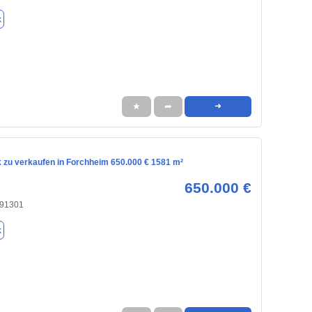
k
★
➦
➜
 zu verkaufen in Forchheim 650.000 € 1581 m²
650.000 €
 91301
k