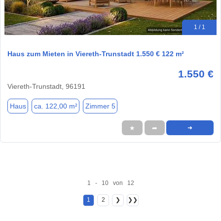
1 / 1
Haus zum Mieten in Viereth-Trunstadt 1.550 € 122 m²
1.550 €
Viereth-Trunstadt, 96191
Haus
ca. 122,00 m²
Zimmer 5
★
➦
➜
1 - 10 von 12
1
2
❯
❯❯