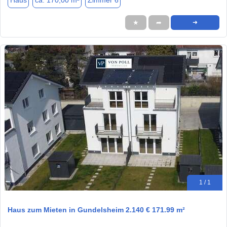
Haus
ca. 170,00 m²
Zimmer 6
★
➦
➜
1 / 1
Haus zum Mieten in Gundelsheim 2.140 € 171.99 m²