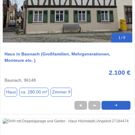
1 / 9
Haus in Baunach (Großfamilien, Mehrgenerationen,
Monteure etc. )
2.100 €
Baunach, 96148
Haus
ca. 280,00 m²
Zimmer 9
★
➦
➜