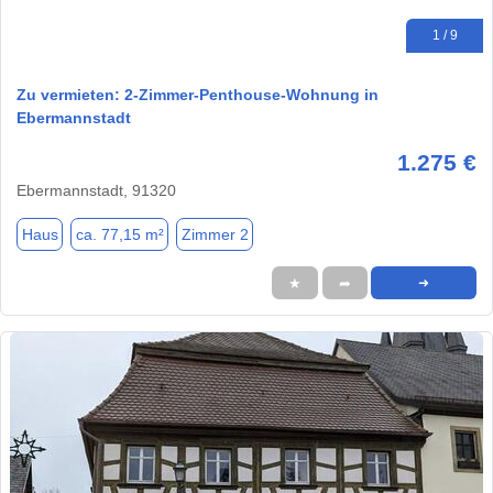
1 / 9
Zu vermieten: 2-Zimmer-Penthouse-Wohnung in
Ebermannstadt
1.275 €
Ebermannstadt, 91320
Haus
ca. 77,15 m²
Zimmer 2
★
➦
➜