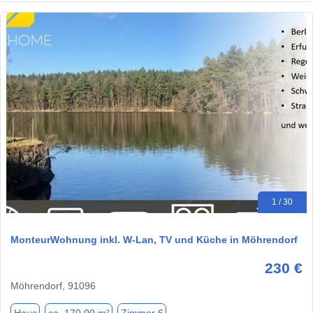
1 / 30
MonteurWohnung inkl. W-Lan, TV und Küche in Möhrendorf
230 €
Möhrendorf, 91096