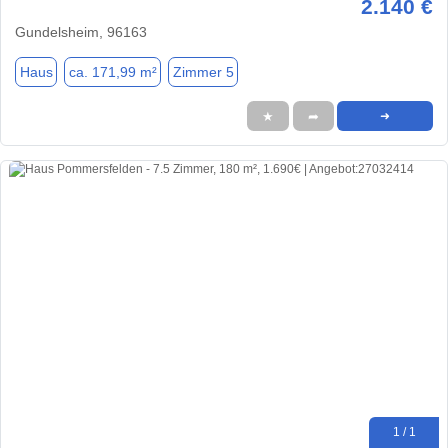
2.140 €
Gundelsheim, 96163
Haus
ca. 171,99 m²
Zimmer 5
★
➦
➜
1 / 1