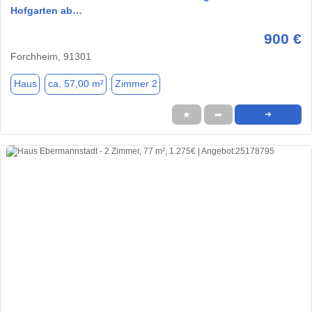
Hofgarten ab…
900 €
Forchheim, 91301
Haus
ca. 57,00 m²
Zimmer 2
★
➦
➜