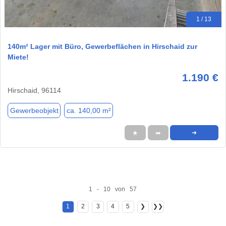
1 / 13
140m² Lager mit Büro, Gewerbeflächen in Hirschaid zur
Miete!
1.190 €
Hirschaid, 96114
Gewerbeobjekt
ca. 140,00 m²
★
➦
➜
1 - 10 von 57
1
2
3
4
5
❯
❯❯