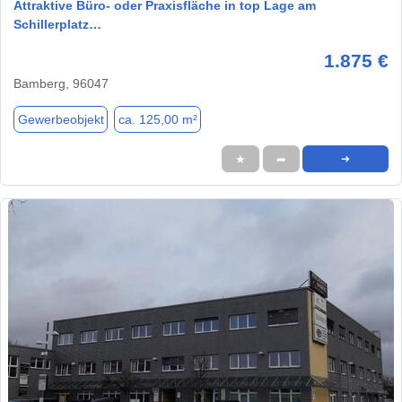
Attraktive Büro- oder Praxisfläche in top Lage am
Schillerplatz…
1.875 €
Bamberg, 96047
Gewerbeobjekt
ca. 125,00 m²
★
➦
➜