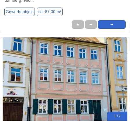
Bamberg, 96047
Gewerbeobjekt
ca. 87,00 m²
★
➦
➜
1 / 7