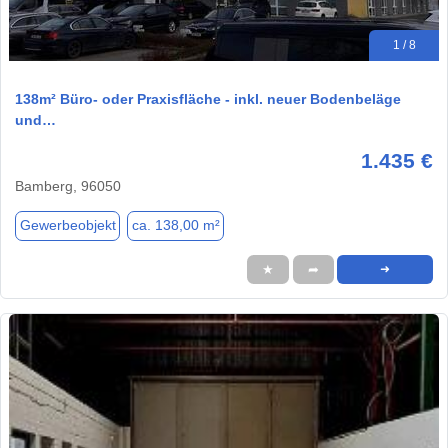
1 / 8
138m² Büro- oder Praxisfläche - inkl. neuer Bodenbeläge
und…
1.435 €
Bamberg, 96050
Gewerbeobjekt
ca. 138,00 m²
★
➦
➜