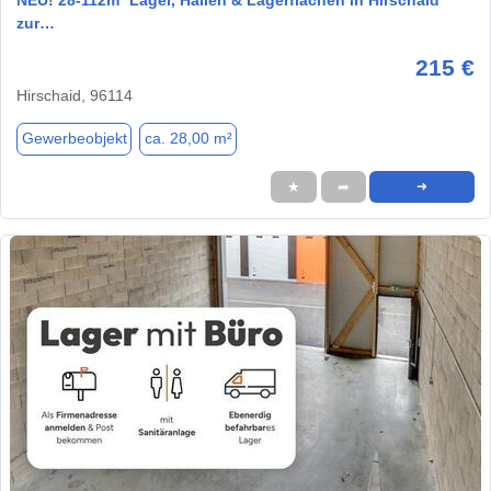
zur…
215 €
Hirschaid, 96114
Gewerbeobjekt
ca. 28,00 m²
★
➦
➜