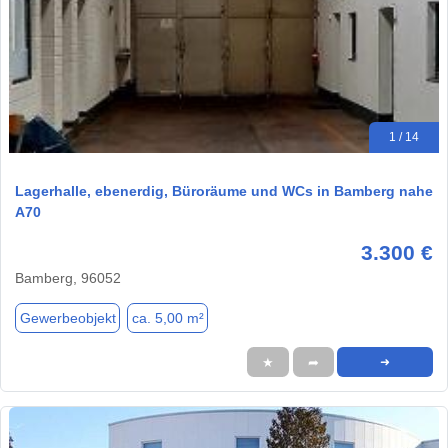
1 / 14
Lagerhalle, ebenerdig, Büroräume und WCs in Bamberg nahe
A70
3.300 €
Bamberg, 96052
Gewerbeobjekt
ca. 5,00 m²
★
➦
➜