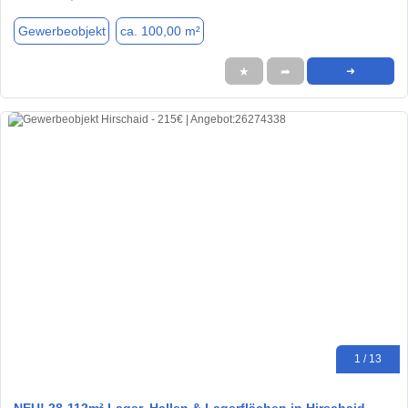
Gewerbeobjekt
ca. 100,00 m²
★
➦
➜
1 / 13
NEU! 28-112m² Lager, Hallen & Lagerflächen in Hirschaid