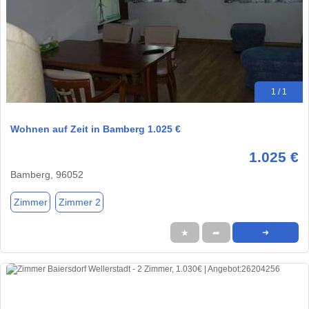
1 / 1
Wohnen auf Zeit in Bamberg 1.025 €
1.025 €
Bamberg, 96052
Zimmer
Zimmer 2
★
➦
➜