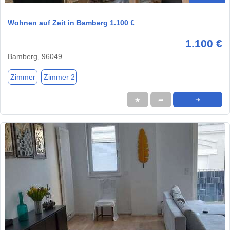
Wohnen auf Zeit in Bamberg 1.100 €
1.100 €
Bamberg, 96049
Zimmer
Zimmer 2
★
➦
➜