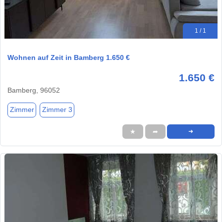
1 / 1
Wohnen auf Zeit in Bamberg 1.650 €
1.650 €
Bamberg, 96052
Zimmer
Zimmer 3
★
➦
➜