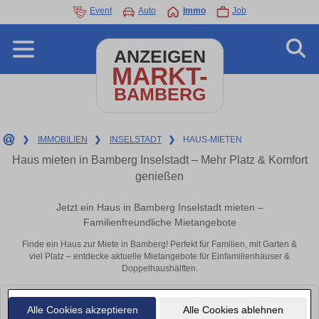
Event
Auto
Immo
Job
ANZEIGEN
MARKT-
BAMBERG
❯
IMMOBILIEN
❯
INSELSTADT
❯
HAUS-MIETEN
Haus mieten in Bamberg Inselstadt – Mehr Platz & Komfort
genießen
Jetzt ein Haus in Bamberg Inselstadt mieten –
Familienfreundliche Mietangebote
Finde ein Haus zur Miete in Bamberg! Perfekt für Familien, mit Garten &
viel Platz – entdecke aktuelle Mietangebote für Einfamilienhäuser &
Doppelhaushälften.
Leider konnten wir derzeit keine passenden Objekte finden. Schauen Sie
Alle Cookies akzeptieren
Alle Cookies ablehnen
bald wieder vorbei!