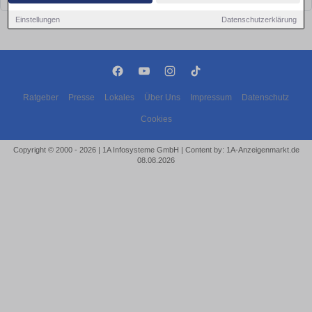
Einstellungen
Datenschutzerklärung
Ratgeber
Presse
Lokales
Über Uns
Impressum
Datenschutz
Cookies
Copyright © 2000 - 2026 | 1A Infosysteme GmbH | Content by: 1A-Anzeigenmarkt.de
08.08.2026