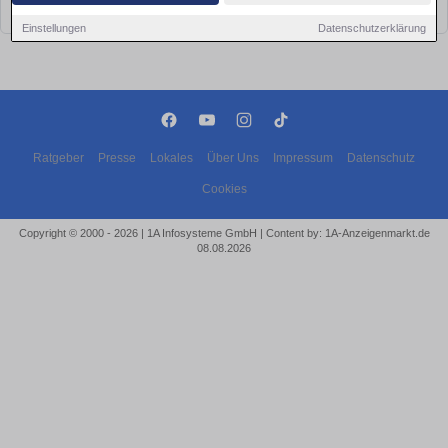
bald wieder vorbei!
Einstellungen
Datenschutzerklärung
Ratgeber
Presse
Lokales
Über Uns
Impressum
Datenschutz
Cookies
Copyright © 2000 - 2026 | 1A Infosysteme GmbH | Content by: 1A-Anzeigenmarkt.de
08.08.2026