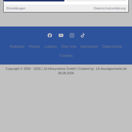
bald wieder vorbei!
Einstellungen
Datenschutzerklärung
Ratgeber
Presse
Lokales
Über Uns
Impressum
Datenschutz
Cookies
Copyright © 2000 - 2026 | 1A Infosysteme GmbH | Content by: 1A-Anzeigenmarkt.de
06.08.2026