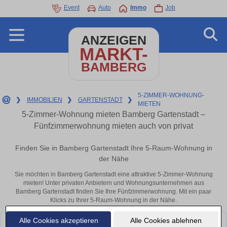
Event
Auto
Immo
Job
ANZEIGEN
MARKT-
BAMBERG
5-ZIMMER-WOHNUNG-
❯
IMMOBILIEN
❯
GARTENSTADT
❯
MIETEN
5-Zimmer-Wohnung mieten Bamberg Gartenstadt –
Fünfzimmerwohnung mieten auch von privat
Finden Sie in Bamberg Gartenstadt Ihre 5-Raum-Wohnung in
der Nähe
Sie möchten in Bamberg Gartenstadt eine attraktive 5-Zimmer-Wohnung
mieten! Unter privaten Anbietern und Wohnungsunternehmen aus
Bamberg Gartenstadt finden Sie Ihre Fünfzimmerwohnung. Mit ein paar
Klicks zu Ihrer 5-Raum-Wohnung in der Nähe.
Alle Cookies akzeptieren
Alle Cookies ablehnen
Leider konnten wir derzeit keine passenden Objekte finden. Schauen Sie