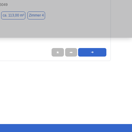
6049
ca. 113,00 m²
Zimmer 4
★
➦
➜