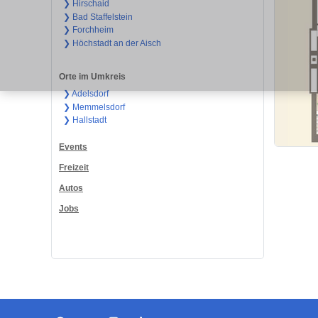
❯ Hirschaid
❯ Bad Staffelstein
❯ Forchheim
❯ Höchstadt an der Aisch
Orte im Umkreis
❯ Adelsdorf
❯ Memmelsdorf
❯ Hallstadt
Events
Freizeit
Autos
Jobs