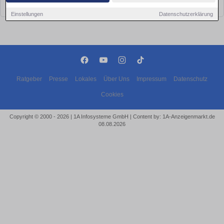
bald wieder vorbei!
Einstellungen
Datenschutzerklärung
Ratgeber
Presse
Lokales
Über Uns
Impressum
Datenschutz
Cookies
Copyright © 2000 - 2026 | 1A Infosysteme GmbH | Content by: 1A-Anzeigenmarkt.de
08.08.2026