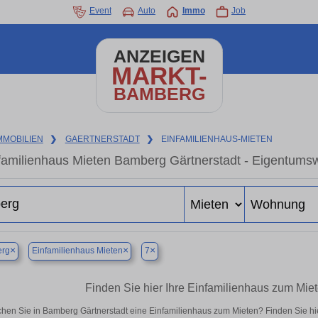
Event
Auto
Immo
Job
ANZEIGEN
MARKT-
BAMBERG
MMOBILIEN
❯
GAERTNERSTADT
❯
EINFAMILIENHAUS-MIETEN
familienhaus Mieten Bamberg Gärtnerstadt - Eigentumsw
×
×
×
rg
Einfamilienhaus Mieten
7
Finden Sie hier Ihre Einfamilienhaus zum Mie
hen Sie in Bamberg Gärtnerstadt eine Einfamilienhaus zum Mieten? Finden Sie h