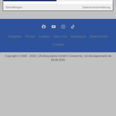
Einstellungen
Datenschutzerklärung
Ratgeber
Presse
Lokales
Über Uns
Impressum
Datenschutz
Cookies
Copyright © 2000 - 2026 | 1A Infosysteme GmbH | Content by: 1A-Anzeigenmarkt.de
08.08.2026