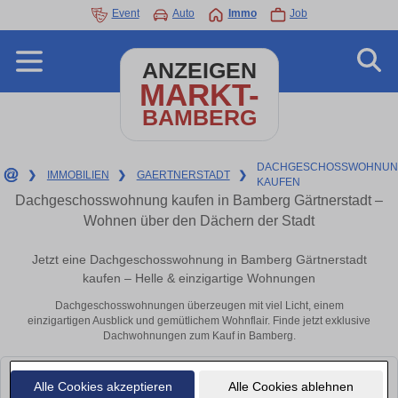
Event
Auto
Immo
Job
ANZEIGEN
MARKT-
BAMBERG
DACHGESCHOSSWOHNUN
❯
IMMOBILIEN
❯
GAERTNERSTADT
❯
KAUFEN
Dachgeschosswohnung kaufen in Bamberg Gärtnerstadt –
Wohnen über den Dächern der Stadt
Jetzt eine Dachgeschosswohnung in Bamberg Gärtnerstadt
kaufen – Helle & einzigartige Wohnungen
Dachgeschosswohnungen überzeugen mit viel Licht, einem
einzigartigen Ausblick und gemütlichem Wohnflair. Finde jetzt exklusive
Dachwohnungen zum Kauf in Bamberg.
Leider konnten wir derzeit keine passenden Objekte finden. Schauen Sie
Alle Cookies akzeptieren
Alle Cookies ablehnen
bald wieder vorbei!