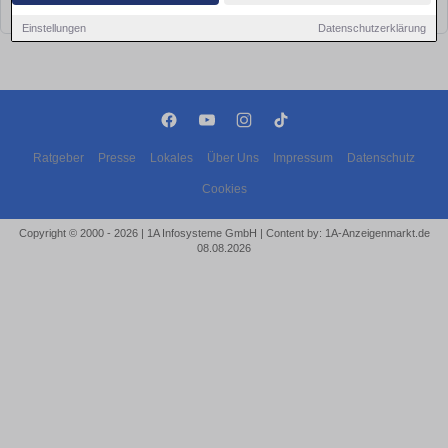
bald wieder vorbei!
Einstellungen
Datenschutzerklärung
Ratgeber
Presse
Lokales
Über Uns
Impressum
Datenschutz
Cookies
Copyright © 2000 - 2026 | 1A Infosysteme GmbH | Content by: 1A-Anzeigenmarkt.de
08.08.2026