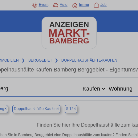
Event
Auto
Immo
Job
ANZEIGEN
MARKT-
BAMBERG
MMOBILIEN
❯
BERGGEBIET
❯
DOPPELHAUSHÄLFTE-KAUFEN
pelhaushälfte kaufen Bamberg Berggebiet - Eigentumsw
×
×
×
rg
Doppelhaushälfte Kaufen
5,12
Finden Sie hier Ihre Doppelhaushälfte zum k
hen Sie in Bamberg Berggebiet eine Doppelhaushälfte zum kaufen? Finden Sie h