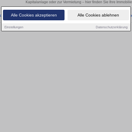
Kapitalanlage oder zur Vermietung – hier finden Sie Ihre Immobili
Alle Cookies akzeptieren
Alle Cookies ablehnen
onnten wir derzeit keine passenden Objekte finden. Schauen Sie bald wieder vo
Einstellungen
Datenschutzerklärung