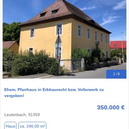
1 / 6
Ehem. Pfarrhaus in Erbbaurecht bzw. Vollerwerb zu
vergeben!
350.000 €
Leutenbach, 91359
Haus
ca. 246,00 m²