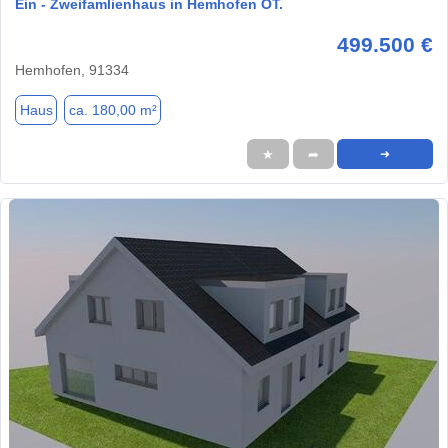
Ein - Zweifamlienhaus in Hemhofen OT.
499.500 €
Hemhofen, 91334
Haus
ca. 180,00 m²
★
➦
➜