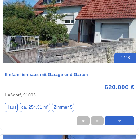
1 / 18
Einfamilienhaus mit Garage und Garten
620.000 €
Heßdorf, 91093
Haus
ca. 254,91 m²
Zimmer 5
★
➦
➜