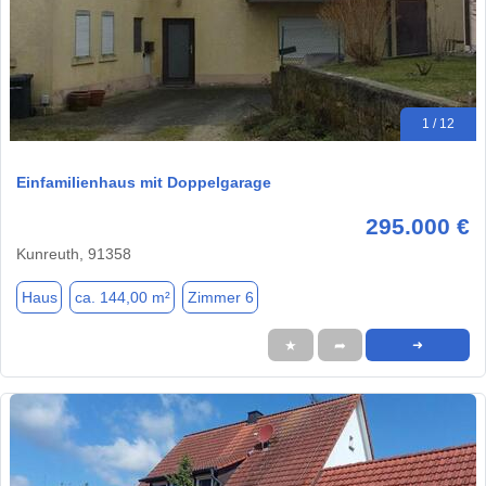
1 / 12
Einfamilienhaus mit Doppelgarage
295.000 €
Kunreuth, 91358
Haus
ca. 144,00 m²
Zimmer 6
★
➦
➜