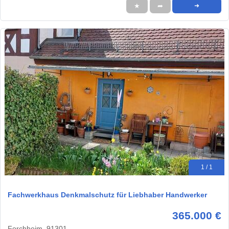
★
➦
➜
1 / 1
Fachwerkhaus Denkmalschutz für Liebhaber Handwerker
365.000 €
Forchheim, 91301