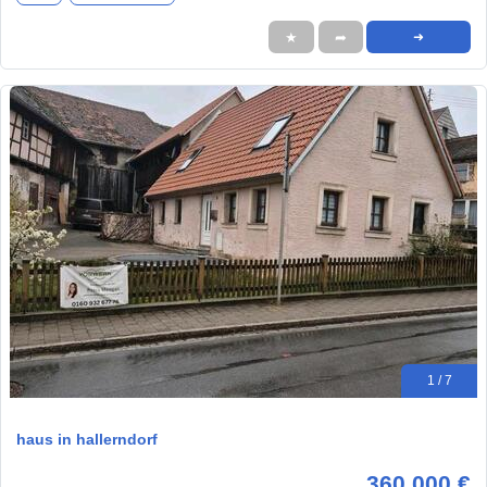
★
➦
➜
1 / 7
haus in hallerndorf
360.000 €