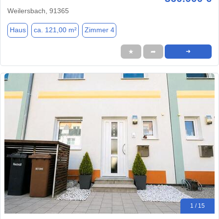
Weilersbach, 91365
Haus
ca. 121,00 m²
Zimmer 4
★
➦
➜
1 / 15