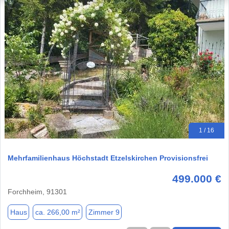
1 / 16
Mehrfamilienhaus Höchstadt Etzelskirchen Provisionsfrei
499.000 €
Forchheim, 91301
Haus
ca. 266,00 m²
Zimmer 9