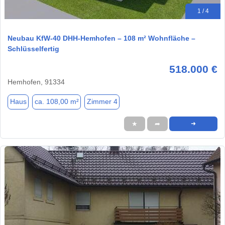
1 / 4
Neubau KfW-40 DHH-Hemhofen – 108 m² Wohnfläche –
Schlüsselfertig
518.000 €
Hemhofen, 91334
Haus
ca. 108,00 m²
Zimmer 4
★
➦
➜