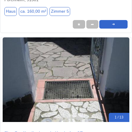
Haus
ca. 160,00 m²
Zimmer 5
★
➦
➜
1 / 13