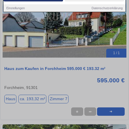
Einstellungen
Datenschutzerklärung
1 / 1
Haus zum Kaufen in Forchheim 595.000 € 193.32 m²
595.000 €
Forchheim, 91301
Haus
ca. 193,32 m²
Zimmer 7
★
➦
➜