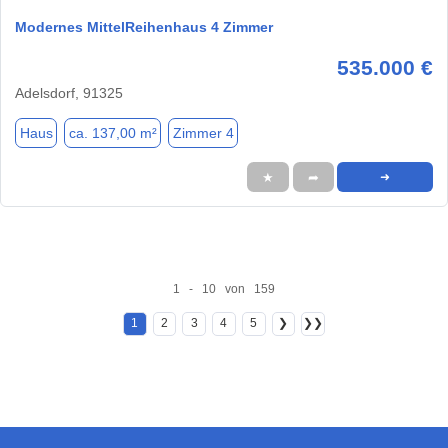
Modernes MittelReihenhaus 4 Zimmer
535.000 €
Adelsdorf, 91325
Haus
ca. 137,00 m²
Zimmer 4
★
➦
➜
1 - 10 von 159
1
2
3
4
5
❯
❯❯