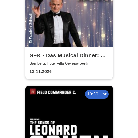
SEK - Das Musical Dinner: A
Broadway Night
Bamberg, Hotel Villa Geyerswoerth
13.11.2026
19:30 Uhr