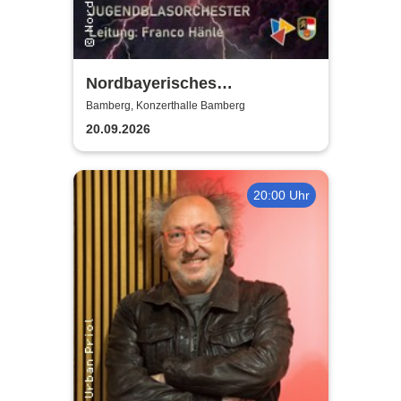
Nordbayerisches
Jugendblasorchester |
Bamberg, Konzerthalle Bamberg
Konzerthalle Bamberg
20.09.2026
20:00 Uhr