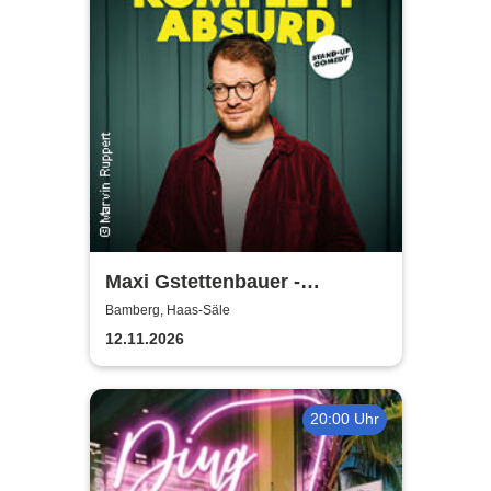
Maxi Gstettenbauer -
KOMPLETT ABSURD
Bamberg, Haas-Säle
12.11.2026
20:00 Uhr