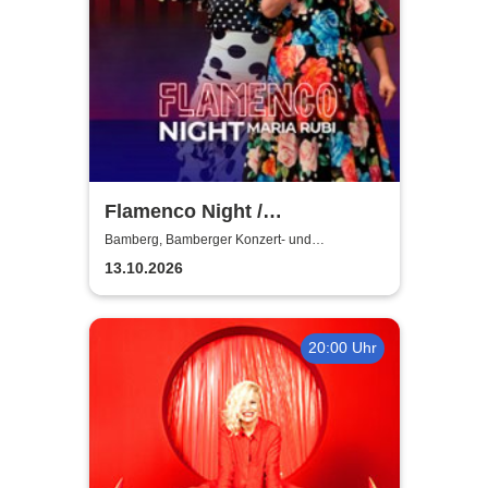
Flamenco Night /
Flamencomanía Tour 26/27 -
Bamberg, Bamberger Konzert- und
Kongresshalle
Deutschlands größte
13.10.2026
Flamenco-Tournee
20:00 Uhr