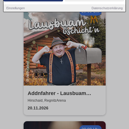
Einstellungen
Datenschutzerklärung
20:00 Uhr
Addnfahrer - Lausbuam
Gschicht'n
Hirschaid, RegnitzArena
20.11.2026