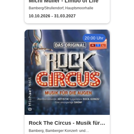
Michl Müller - Limbo of Life
Bamberg/Strullendorf, Hauptsmoorhalle
10.10.2026 - 31.03.2027
20:00 Uhr
Rock The Circus - Musik für
die Augen
Bamberg, Bamberger Konzert- und