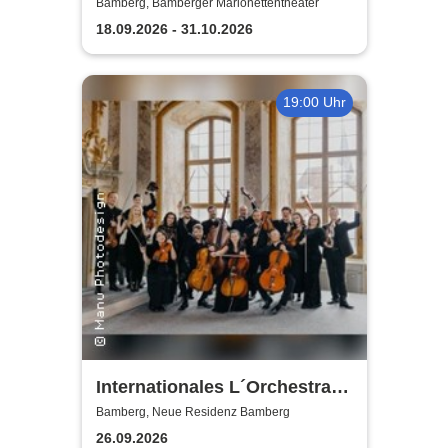
Marionettentheater
Bamberg, Bamberger Marionettentheater
18.09.2026 - 31.10.2026
19:00 Uhr
Internationales L´Orchestra I
Sedici
Bamberg, Neue Residenz Bamberg
26.09.2026