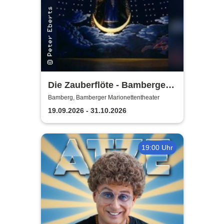
Die Zauberflöte - Bamberger
Marionettentheater
Bamberg, Bamberger Marionettentheater
19.09.2026 - 31.10.2026
19:00 Uhr