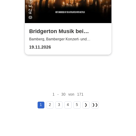
Bridgerton Musik bei
Kerzenschein
Bamberg, Bamberger Konzert- und
Kongresshalle (Hegelsaal)
19.11.2026
1 - 30 von 171
1
2
3
4
5
❯
❯❯