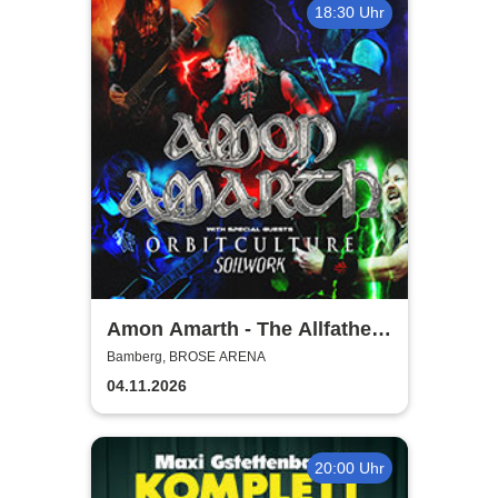
18:30 Uhr
Amon Amarth - The Allfather
Awakens - Europe & UK 2026
Bamberg, BROSE ARENA
04.11.2026
20:00 Uhr