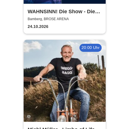
WAHNSINN! Die Show - Die
beste Wolfgang Petry Party
Bamberg, BROSE ARENA
geht weiter - Tour 2026
24.10.2026
20:00 Uhr