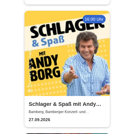
16:00 Uhr
Schlager & Spaß mit Andy
Borg und Gästen
Bamberg, Bamberger Konzert- und
Kongresshalle
27.09.2026