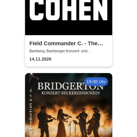
Field Commander C. - The
Songs of Leonard Cohen
Bamberg, Bamberger Konzert- und
Kongresshalle (Hegelsaal)
14.11.2026
19:00 Uhr