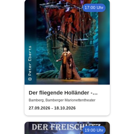
17:00 Uhr
Der fliegende Holländer -
Bamberger
Bamberg, Bamberger Marionettentheater
Marionettentheater
27.09.2026 - 18.10.2026
19:00 Uhr