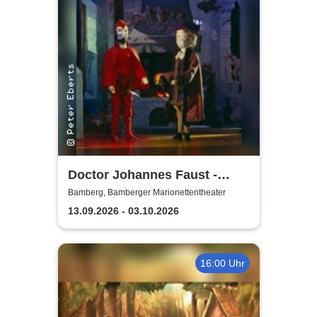
Doctor Johannes Faust -
Bamberger
Bamberg, Bamberger Marionettentheater
Marionettentheater
13.09.2026 - 03.10.2026
16:00 Uhr