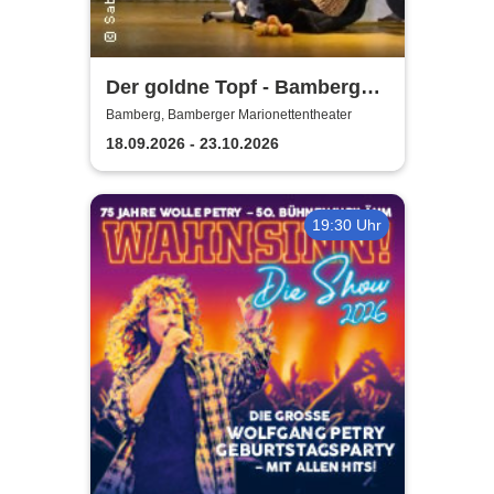
Der goldne Topf - Bamberger
Marionettentheater
Bamberg, Bamberger Marionettentheater
18.09.2026 - 23.10.2026
19:30 Uhr