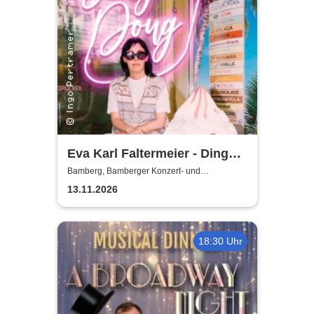
Eva Karl Faltermeier - Ding
Dong
Bamberg, Bamberger Konzert- und
Kongresshalle (Hegelsaal)
13.11.2026
18:30 Uhr