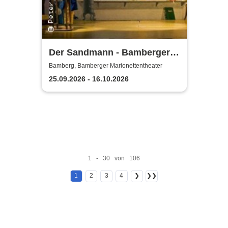
Der Sandmann - Bamberger
Marionettentheater
Bamberg, Bamberger Marionettentheater
25.09.2026 - 16.10.2026
1 - 30 von 106
1
2
3
4
❯
❯❯