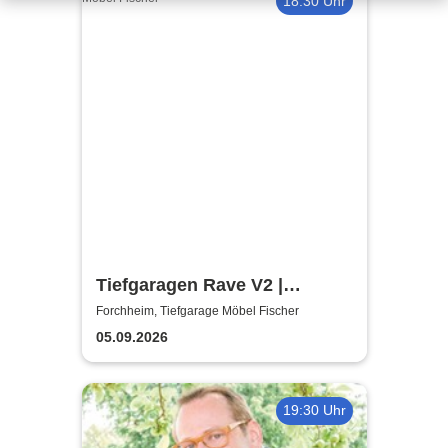
18:30 Uhr
Tiefgaragen Rave V2 |
Tiefgarage Möbel Fischer
Forchheim, Tiefgarage Möbel Fischer
05.09.2026
19:30 Uhr