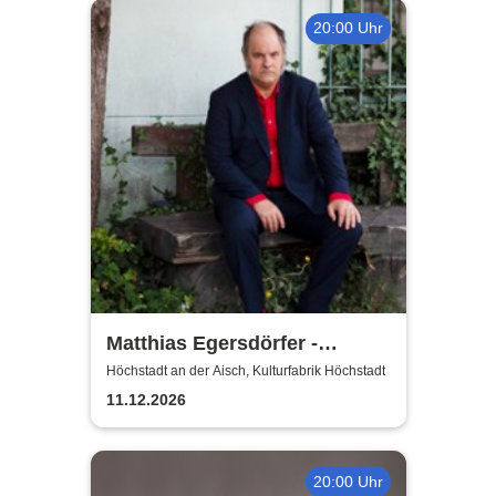
20:00 Uhr
Matthias Egersdörfer -
langsam
Höchstadt an der Aisch, Kulturfabrik Höchstadt
11.12.2026
20:00 Uhr