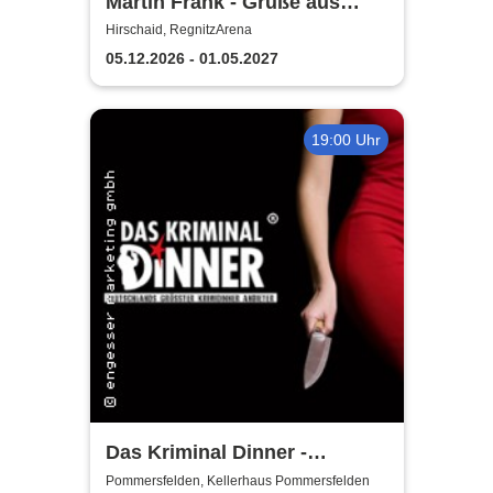
Martin Frank - Grüße aus
Allegro Süd
Hirschaid, RegnitzArena
05.12.2026 - 01.05.2027
19:00 Uhr
Das Kriminal Dinner -
Testament à la Carte
Pommersfelden, Kellerhaus Pommersfelden