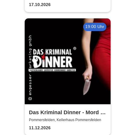
17.10.2026
19:00 Uhr
Das Kriminal Dinner - Mord &
Tod - im Gasthof zur
Pommersfelden, Kellerhaus Pommersfelden
Zapfsäule
11.12.2026