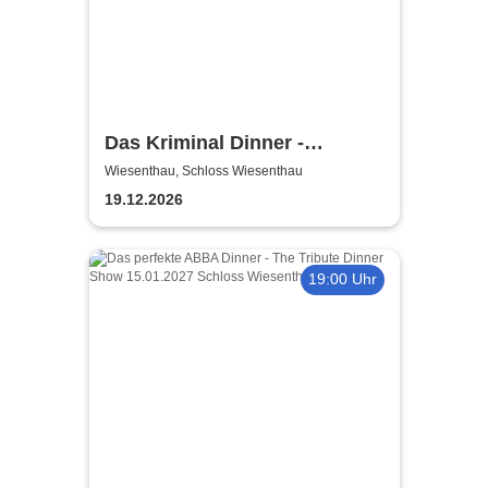
Das Kriminal Dinner -
Sherlock Holmes
Wiesenthau, Schloss Wiesenthau
19.12.2026
19:00 Uhr