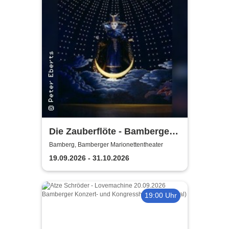
Die Zauberflöte - Bamberger
Marionettentheater
Bamberg, Bamberger Marionettentheater
19.09.2026 - 31.10.2026
19:00 Uhr