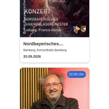
Nordbayerisches
Jugendblasorchester |
Bamberg, Konzerthalle Bamberg
Konzerthalle Bamberg
20.09.2026
20:00 Uhr