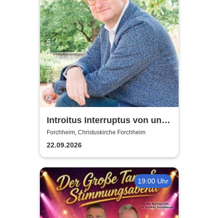
Introitus Interruptus von und
mit Volker Heißmann & dem
Forchheim, Christuskirche Forchheim
Pavel-Sandorf-Quartett
22.09.2026
19:00 Uhr