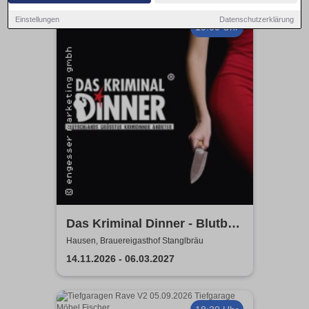
Einstellungen
Datenschutzerklärung
19:00 Uhr
Das Kriminal Dinner - Blutbad
im Gemeinderat
Hausen, Brauereigasthof Stanglbräu
14.11.2026 - 06.03.2027