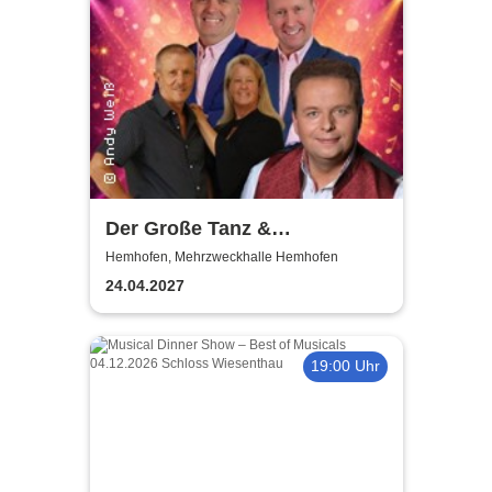
Der Große Tanz &
Stimmungsabend |
Hemhofen, Mehrzweckhalle Hemhofen
Mehrzweckhalle Hemhofen
24.04.2027
19:00 Uhr