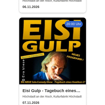
Höchstadt an der Aisch, Kulturfabrik Höchstadt
06.11.2026
20:00 Uhr
Eisi Gulp - Tagebuch eines
Komikers 2 (neues
Höchstadt an der Aisch, Kulturfabrik Höchstadt
Programm)
07.11.2026