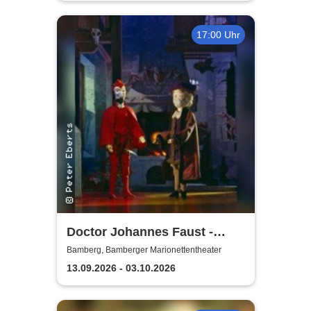
17:00 Uhr
Doctor Johannes Faust -
Bamberger
Bamberg, Bamberger Marionettentheater
Marionettentheater
13.09.2026 - 03.10.2026