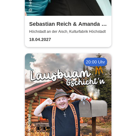
Sebastian Reich & Amanda -
Purer Zufall
Höchstadt an der Aisch, Kulturfabrik Höchstadt
18.04.2027
20:00 Uhr