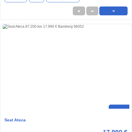
★
➦
➜
Seat Ateca
17.990 €