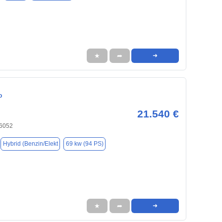
★
➦
➜
o
21.540 €
6052
Hybrid (Benzin/Elekt
69 kw (94 PS)
★
➦
➜