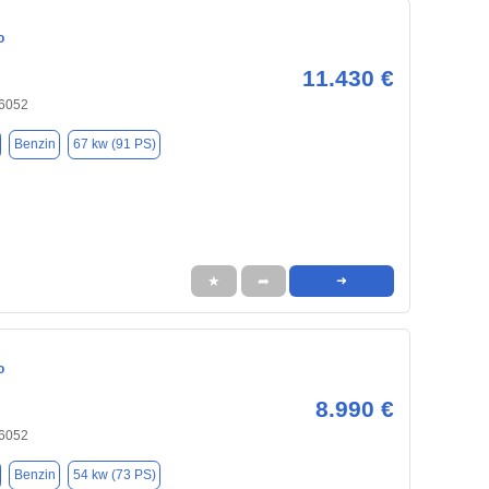
o
11.430 €
6052
Benzin
67 kw (91 PS)
★
➦
➜
o
8.990 €
6052
Benzin
54 kw (73 PS)