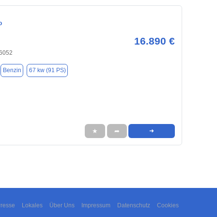
o
16.890 €
6052
Benzin
67 kw (91 PS)
★
➦
➜
resse
Lokales
Über Uns
Impressum
Datenschutz
Cookies