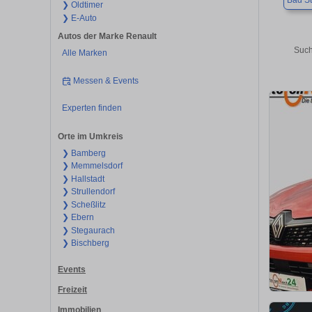
Bad St
❯ Oldtimer
❯ E-Auto
Autos der Marke Renault
Such
Alle Marken
Messen & Events
Experten finden
Orte im Umkreis
❯ Bamberg
❯ Memmelsdorf
❯ Hallstadt
❯ Strullendorf
❯ Scheßlitz
❯ Ebern
❯ Stegaurach
❯ Bischberg
Events
Freizeit
Immobilien