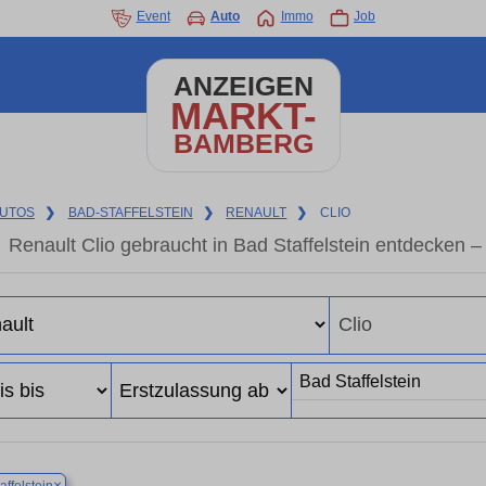
Event
Auto
Immo
Job
ANZEIGEN
MARKT-
BAMBERG
UTOS
❯
BAD-STAFFELSTEIN
❯
RENAULT
❯
CLIO
Renault Clio gebraucht in Bad Staffelstein entdecken 
×