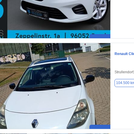
Renault Cli
Strullendor
104.500 k