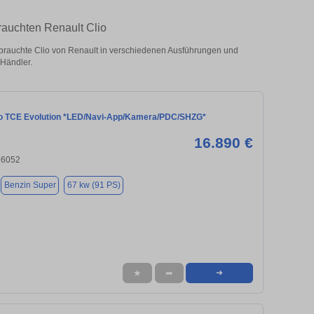
brauchten Renault Clio
brauchte Clio von Renault in verschiedenen Ausführungen und
 Händler.
io TCE Evolution *LED/Navi-App/Kamera/PDC/SHZG*
16.890 €
96052
Benzin Super
67 kw (91 PS)
★
➦
➜