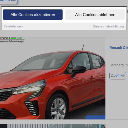
affelstein
Finden Sie in Bad Staffelstein Ihren ge
Alle Cookies akzeptieren
Alle Cookies ablehnen
en Sie in Bad Staffelstein einen Renault Clio Gebrauchtwagen? Entdecken Sie ge
Preisklassen von privat und vom
Einstellungen
Datenschutzerklärung
Renault Cl
Bamberg , 
2.584 km