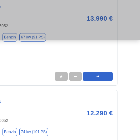
o
13.990 €
6052
Benzin
67 kw (91 PS)
★
➦
➜
o
12.290 €
6052
Benzin
74 kw (101 PS)