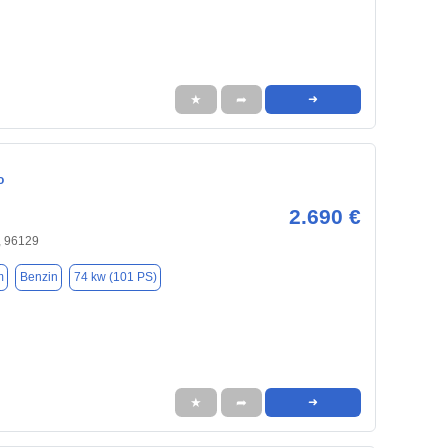
★
➦
➜
o
2.690 €
f, 96129
m
Benzin
74 kw (101 PS)
★
➦
➜