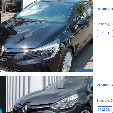
Renault Cli
Bamberg, 9
73.136 km
Renault Cli
Bamberg, 9
77.230 km