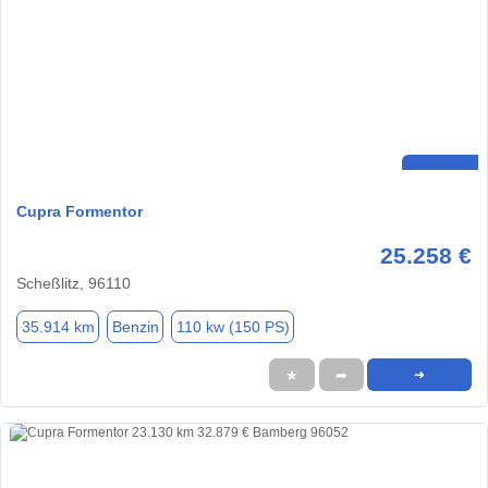
Cupra Formentor
25.258 €
Scheßlitz, 96110
35.914 km
Benzin
110 kw (150 PS)
★
➦
➜