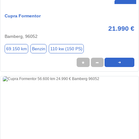
Cupra Formentor
21.990 €
Bamberg, 96052
69.150 km
Benzin
110 kw (150 PS)
★
➦
➜