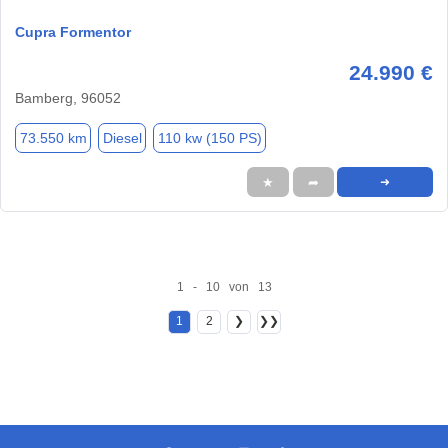
Cupra Formentor
24.990 €
Bamberg, 96052
73.550 km
Diesel
110 kw (150 PS)
★
➦
➜
1 - 10 von 13
1
2
❯
❯❯