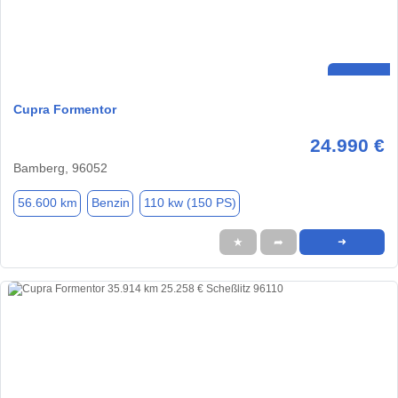
Cupra Formentor
24.990 €
Bamberg, 96052
56.600 km
Benzin
110 kw (150 PS)
★
➦
➜