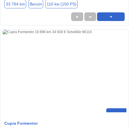
33.784 km
Benzin
110 kw (150 PS)
★
➦
➜
Cupra Formentor