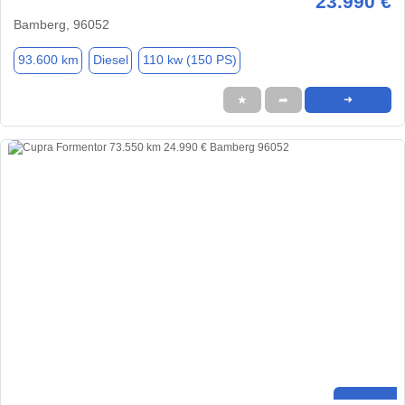
23.990 €
Bamberg, 96052
93.600 km
Diesel
110 kw (150 PS)
★
➦
➜