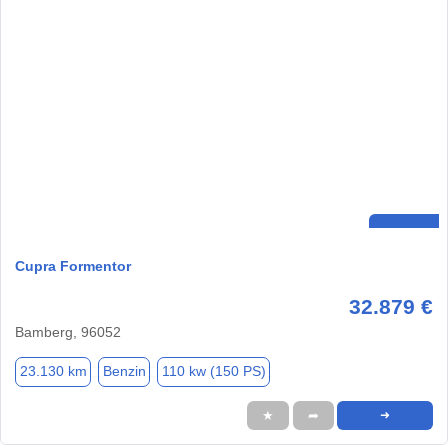
Cupra Formentor
32.879 €
Bamberg, 96052
23.130 km
Benzin
110 kw (150 PS)
★
➦
➜