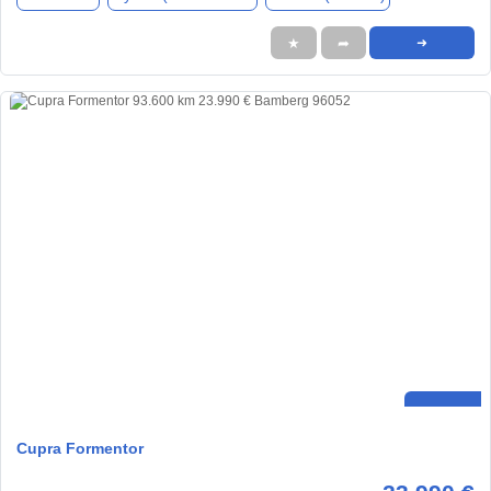
★
➦
➜
Cupra Formentor