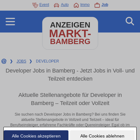
Event
Auto
Immo
Job
ANZEIGEN
MARKT-
BAMBERG
❯
JOBS
❯
DEVELOPER
Developer Jobs in Bamberg - Jetzt Jobs in Voll- und
Teilzeit entdecken
Aktuelle Stellenangebote für Developer in
Bamberg – Teilzeit oder Vollzeit
Sie suchen nach Developer Jobs in Bamberg? Bei uns finden Sie
aktuelle Stellenangebote in Vollzeit und Teilzeit – ideal für
Berufseinsteiger, erfahrene Fachkräfte oder Quereinsteiger. Egal ob im
Büro, vor Ort oder remote: Entdecken Sie jetzt neue Chancen in Ihrer
Alle Cookies akzeptieren
Alle Cookies ablehnen
Region und bewerben Sie sich direkt auf passende Developer-Stellen