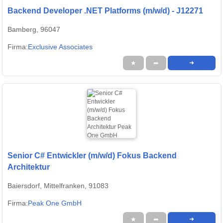
Backend Developer .NET Platforms (m/w/d) - J12271
Bamberg, 96047
Firma:
Exclusive Associates
★
➦
➜
Senior C# Entwickler (m/w/d) Fokus Backend
Architektur
Baiersdorf, Mittelfranken, 91083
Firma:
Peak One GmbH
★
➦
➜