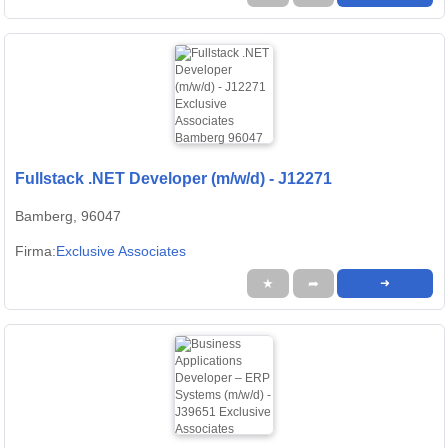
Fullstack .NET Developer (m/w/d) - J12271
Bamberg, 96047
Firma:
Exclusive Associates
★
➦
➜