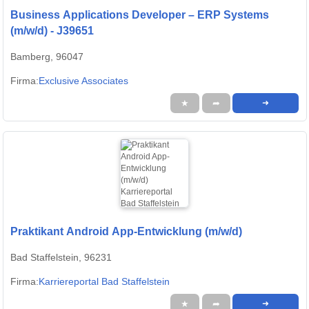
Business Applications Developer – ERP Systems
(m/w/d) - J39651
Bamberg, 96047
Firma:
Exclusive Associates
★
➦
➜
Praktikant Android App-Entwicklung (m/w/d)
Bad Staffelstein, 96231
Firma:
Karriereportal Bad Staffelstein
★
➦
➜