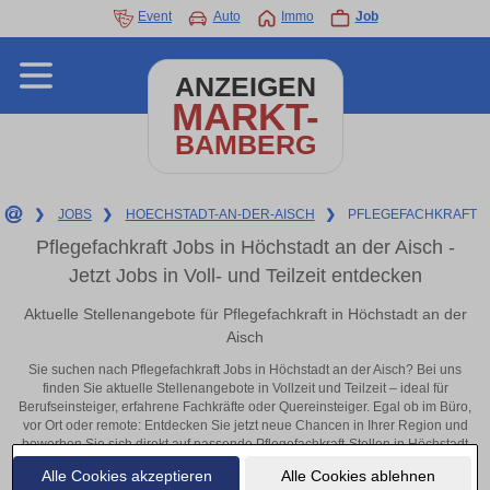
Event
Auto
Immo
Job
ANZEIGEN
MARKT-
BAMBERG
❯
JOBS
❯
HOECHSTADT-AN-DER-AISCH
❯
PFLEGEFACHKRAFT
Pflegefachkraft Jobs in Höchstadt an der Aisch -
Jetzt Jobs in Voll- und Teilzeit entdecken
Aktuelle Stellenangebote für Pflegefachkraft in Höchstadt an der
Aisch
Sie suchen nach Pflegefachkraft Jobs in Höchstadt an der Aisch? Bei uns
finden Sie aktuelle Stellenangebote in Vollzeit und Teilzeit – ideal für
Berufseinsteiger, erfahrene Fachkräfte oder Quereinsteiger. Egal ob im Büro,
vor Ort oder remote: Entdecken Sie jetzt neue Chancen in Ihrer Region und
bewerben Sie sich direkt auf passende Pflegefachkraft-Stellen in Höchstadt
an der Aisch!
Alle Cookies akzeptieren
Alle Cookies ablehnen