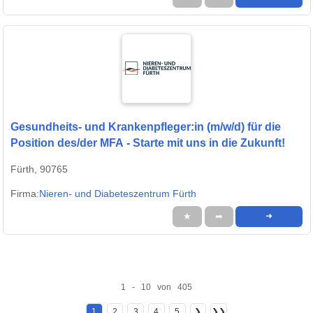
Gesundheits- und Krankenpfleger:in (m/w/d) für die
Position des/der MFA - Starte mit uns in die Zukunft!
Fürth, 90765
Firma:
Nieren- und Diabeteszentrum Fürth
★
➦
➜
1 - 10 von 405
1
2
3
4
5
❯
❯❯