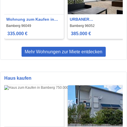
Wohnung zum Kaufen in
URBANER
Bamberg 335.000 € 83.53 m²
INDUSTRIECHARME MIT
Bamberg 96049
Bamberg 96052
ZWEI TERRASSEN
335.000 €
385.000 €
Mehr Wohnungen zur Miete entdecken
Haus kaufen