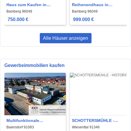
Haus zum Kaufen in
Reihenendhaus in
Bamberg 750.000 € 450 m²
Bamberg-Berg
Bamberg 96049
Bamberg 96049
750.000 €
999.000 €
Alle Häuser anzeigen
Gewerbeimmobilien kaufen
Multifunktionale
SCHOTTERSMÜHLE -
Gewerbeimmobilie zum
HISTORISCHES ANWESEN
Baiersdorf 91083
Wiesenttal 91346