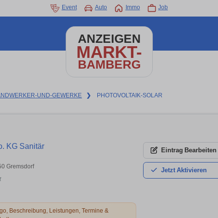
Event
Auto
Immo
Job
ANZEIGEN
MARKT-
BAMBERG
ANDWERKER-UND-GEWERKE
❯
PHOTOVOLTAIK-SOLAR
. KG Sanitär
Eintrag
Bearbeiten
350 Gremsdorf
Jetzt
Aktivieren
t
o, Beschreibung, Leistungen, Termine &