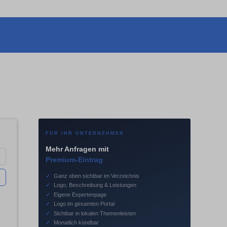
FÜR IHR UNTERNEHMEN
Mehr Anfragen mit
Premium-Eintrag
✓
Ganz oben sichtbar im Verzeichnis
✓
Logo, Beschreibung & Leistungen
✓
Eigene Expertenpage
✓
Logo im gesamten Portal
✓
Sichtbar in lokalen Themenleisten
✓
Monatlich kündbar