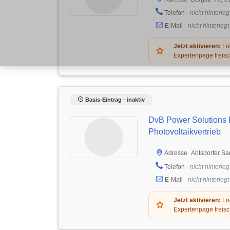
Telefon
nicht hinterleg
E-Mail
nicht hinterlegt
Jetzt aktivieren:
Log
Expertenpage freisc
Basis-Eintrag · inaktiv
DvB Power Solutions D
Photovoltaikvertrieb
Abtsdorfer Sa
Adresse
Telefon
nicht hinterleg
E-Mail
nicht hinterlegt
Jetzt aktivieren:
Log
Expertenpage freisc