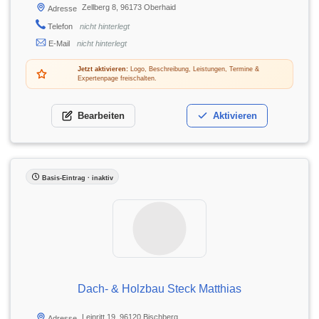
Zellberg 8, 96173 Oberhaid
Adresse
Telefon
nicht hinterlegt
E-Mail
nicht hinterlegt
Jetzt aktivieren:
Logo, Beschreibung, Leistungen, Termine &
Expertenpage freischalten.
Bearbeiten
Aktivieren
Basis-Eintrag · inaktiv
Dach- & Holzbau Steck Matthias
Leinritt 19, 96120 Bischberg
Adresse