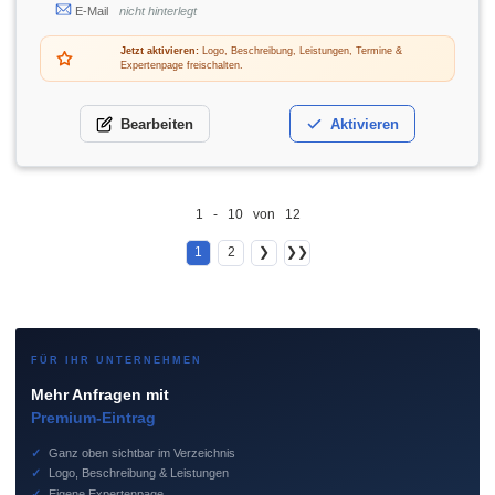
E-Mail
nicht hinterlegt
Jetzt aktivieren:
Logo, Beschreibung, Leistungen, Termine &
Expertenpage freischalten.
Bearbeiten
Aktivieren
1 - 10 von 12
1
2
❯
❯❯
FÜR IHR UNTERNEHMEN
Mehr Anfragen mit
Premium-Eintrag
✓
Ganz oben sichtbar im Verzeichnis
✓
Logo, Beschreibung & Leistungen
✓
Eigene Expertenpage