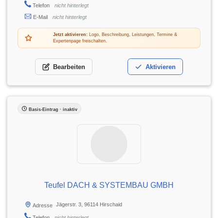
Telefon
nicht hinterlegt
E-Mail
nicht hinterlegt
Jetzt aktivieren:
Logo, Beschreibung, Leistungen, Termine &
Expertenpage freischalten.
Bearbeiten
Aktivieren
Basis-Eintrag · inaktiv
Teufel DACH & SYSTEMBAU GMBH
Jägerstr. 3, 96114 Hirschaid
Adresse
Telefon
nicht hinterlegt