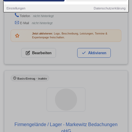
Dieselstr. 1, 96052 Bamberg
Einstellungen
Datenschutzerklärung
Adresse
Telefon
nicht hinterlegt
E-Mail
nicht hinterlegt
Jetzt aktivieren:
Logo, Beschreibung, Leistungen, Termine &
Expertenpage freischalten.
Bearbeiten
Aktivieren
Basis-Eintrag · inaktiv
Firmengelände / Lager - Markewitz Bedachungen
oHG