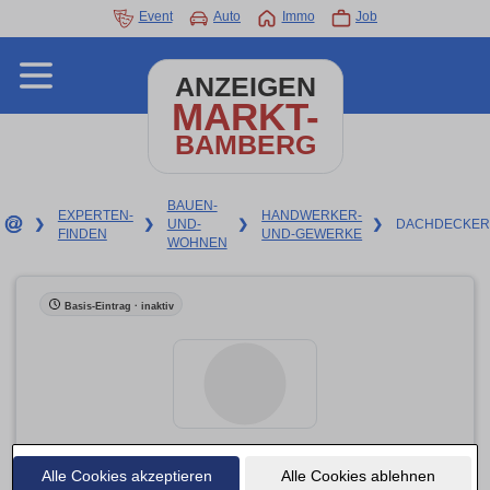
Event
Auto
Immo
Job
ANZEIGEN
MARKT-
BAMBERG
BAUEN-
EXPERTEN-
HANDWERKER-
❯
❯
UND-
❯
❯
DACHDECKER
FINDEN
UND-GEWERKE
WOHNEN
Basis-Eintrag · inaktiv
Alle Cookies akzeptieren
Weigel-Schrüffer GmbH
Alle Cookies ablehnen