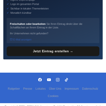
✓
Logo im gesamten Portal
✓
Sichtbar in lokalen Themenleisten
✓
Monatlich kündbar
Freischalten oder bearbeiten
Sie Ihren Eintrag direkt über die
Schaltflächen an Ihrem Eintrag in der Liste.
Ihr Unternehmen nicht gefunden?
E-Mail anzeigen
Jetzt Eintrag erstellen →
Ratgeber
Presse
Lokales
Über Uns
Impressum
Datenschutz
Cookies