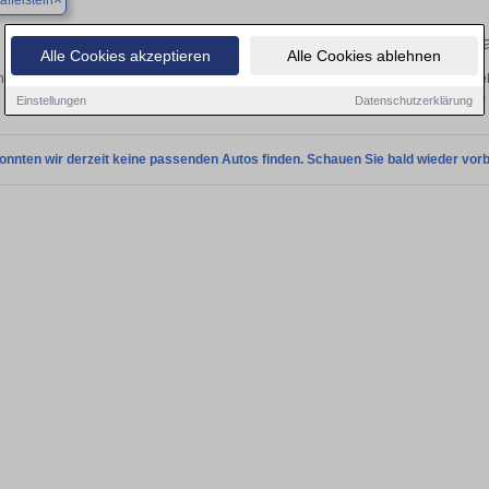
affelstein
Finden Sie in Bad Staffelstein Ihren geb
Alle Cookies akzeptieren
Alle Cookies ablehnen
 Sie in Bad Staffelstein einen Jeep Wrangler Gebrauchtwagen? Entdecken Sie g
Preisklassen von privat und vom
Einstellungen
Datenschutzerklärung
onnten wir derzeit keine passenden Autos finden. Schauen Sie bald wieder vorb