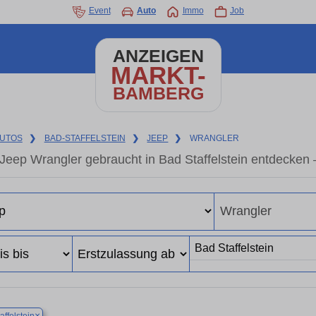
Event
Auto
Immo
Job
ANZEIGEN
MARKT-
BAMBERG
UTOS
❯
BAD-STAFFELSTEIN
❯
JEEP
❯
WRANGLER
Jeep Wrangler gebraucht in Bad Staffelstein entdecken
×