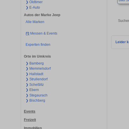
Bad St
❯ Oldtimer
❯ E-Auto
Autos der Marke Jeep
Suchen
Alle Marken
Messen & Events
Leider k
Experten finden
Orte im Umkreis
❯ Bamberg
❯ Memmelsdorf
❯ Hallstadt
❯ Strullendorf
❯ Scheßlitz
❯ Ebern
❯ Stegaurach
❯ Bischberg
Events
Freizeit
Immobilien