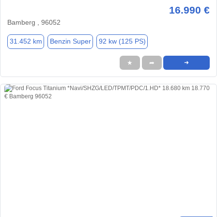
16.990 €
Bamberg , 96052
31.452 km
Benzin Super
92 kw (125 PS)
★
➦
➜