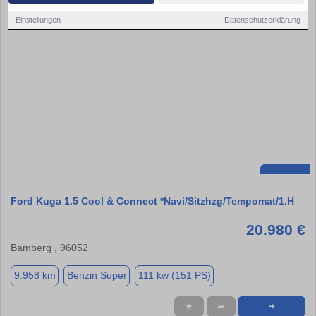
Einstellungen
Datenschutzerklärung
Ford Kuga 1.5 Cool & Connect *Navi/Sitzhzg/Tempomat/1.H
20.980 €
Bamberg , 96052
9.958 km
Benzin Super
111 kw (151 PS)
★
➦
➜