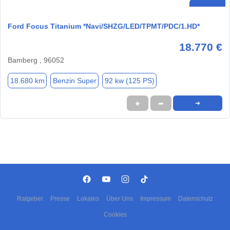
Ford Focus Titanium *Navi/SHZG/LED/TPMT/PDC/1.HD*
18.770 €
Bamberg , 96052
18.680 km
Benzin Super
92 kw (125 PS)
★
➦
➜
Ratgeber
Presse
Lokales
Über Uns
Impressum
Datenschutz
Cookies