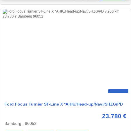
Ford Focus Turnier ST-Line X *AHK//Head-up/Navi/SHZG/PD
23.780 €
Bamberg , 96052