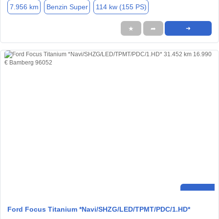
7.956 km
Benzin Super
114 kw (155 PS)
★
➦
➜
Ford Focus Titanium *Navi/SHZG/LED/TPMT/PDC/1.HD*